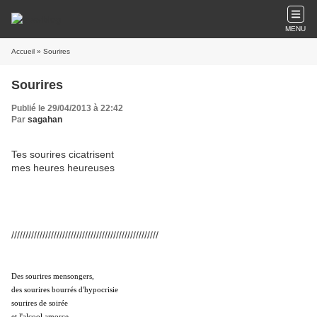
MENU
Accueil
» Sourires
Sourires
Publié le 29/04/2013 à 22:42
Par
sagahan
Tes sourires cicatrisent
mes heures heureuses
////////////////////////////////////////////////////
Des sourires mensongers,
des sourires bourrés d'hypocrisie
sourires de soirée
et l'alcool amorce