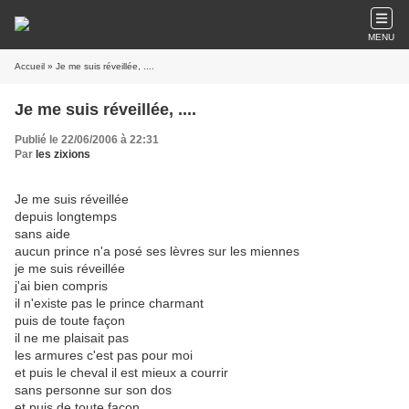
MENU
Accueil
» Je me suis réveillée, ....
Je me suis réveillée, ....
Publié le 22/06/2006 à 22:31
Par
les zixions
Je me suis réveillée
depuis longtemps
sans aide
aucun prince n'a posé ses lèvres sur les miennes
je me suis réveillée
j'ai bien compris
il n'existe pas le prince charmant
puis de toute façon
il ne me plaisait pas
les armures c'est pas pour moi
et puis le cheval il est mieux a courrir
sans personne sur son dos
et puis de toute façon