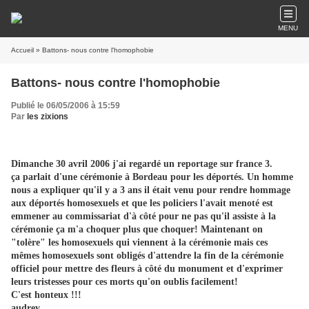
MENU
Accueil
» Battons- nous contre l'homophobie
Battons- nous contre l'homophobie
Publié le 06/05/2006 à 15:59
Par
les zixions
Dimanche 30 avril 2006 j'ai regardé un reportage sur france 3.
ça parlait d'une cérémonie à Bordeau pour les déportés. Un homme
nous a expliquer qu'il y a 3 ans il était venu pour rendre hommage
aux déportés homosexuels et que les policiers l'avait menoté est
emmener au commissariat d'à côté pour ne pas qu'il assiste à la
cérémonie ça m'a choquer plus que choquer! Maintenant on
"tolère" les homosexuels qui viennent à la cérémonie mais ces
mêmes homosexuels sont obligés d'attendre la fin de la cérémonie
officiel pour mettre des fleurs à côté du monument et d'exprimer
leurs tristesses pour ces morts qu'on oublis facilement!
C'est honteux !!!
audrey