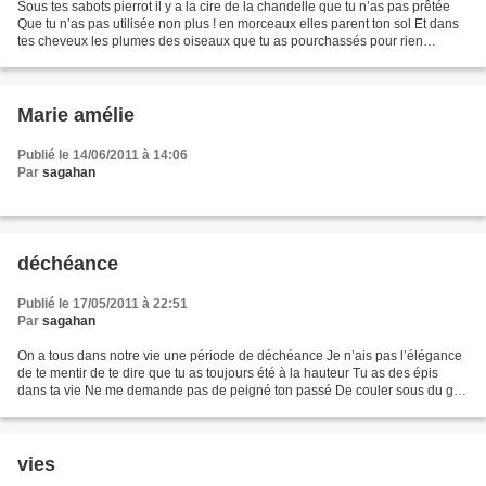
Sous tes sabots pierrot il y a la cire de la chandelle que tu n’as pas prêtée
Que tu n’as pas utilisée non plus ! en morceaux elles parent ton sol Et dans
tes cheveux les plumes des oiseaux que tu as pourchassés pour rien
Puisque tu n’écris pas et que...
Marie amélie
Publié le 14/06/2011 à 14:06
Par
sagahan
déchéance
Publié le 17/05/2011 à 22:51
Par
sagahan
On a tous dans notre vie une période de déchéance Je n’ais pas l’élégance
de te mentir de te dire que tu as toujours été à la hauteur Tu as des épis
dans ta vie Ne me demande pas de peigné ton passé De couler sous du gel
tes collines de hontes ou tes...
vies