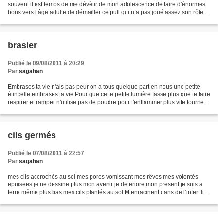
souvent il est temps de me dévêtir de mon adolescence de faire d’énormes
bons vers l’âge adulte de démailler ce pull qui n’a pas joué assez son rôle
d’armure a peine une cotte aux mailles...
brasier
Publié le 09/08/2011 à 20:29
Par
sagahan
Embrases ta vie n'ais pas peur on a tous quelque part en nous une petite
étincelle embrases ta vie Pour que cette petite lumière fasse plus que te faire
respirer et ramper n'utilise pas de poudre pour t'enflammer plus vite tournes
un peu les boutons si...
cils germés
Publié le 07/08/2011 à 22:57
Par
sagahan
mes cils accrochés au sol mes pores vomissant mes rêves mes volontés
épuisées je ne dessine plus mon avenir je détériore mon présent je suis à
terre même plus bas mes cils plantés au sol M’enracinent dans de l’infertilité
je rampe donc et butine le béton...