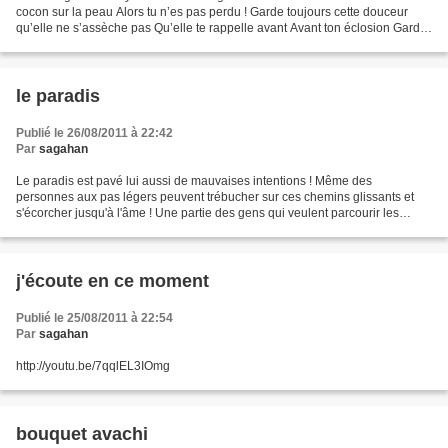
cocon sur la peau Alors tu n’es pas perdu ! Garde toujours cette douceur
qu’elle ne s’assèche pas Qu’elle te rappelle avant Avant ton éclosion Garde
en toi ton enfance Surtout si elle...
le paradis
Publié le 26/08/2011 à 22:42
Par
sagahan
Le paradis est pavé lui aussi de mauvaises intentions ! Même des
personnes aux pas légers peuvent trébucher sur ces chemins glissants et
s'écorcher jusqu'à l'âme ! Une partie des gens qui veulent parcourir les
routes du paradis se croient les épaules...
j'écoute en ce moment
Publié le 25/08/2011 à 22:54
Par
sagahan
http://youtu.be/7qqlEL3IOmg
bouquet avachi