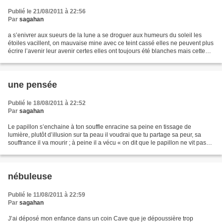
Publié le 21/08/2011 à 22:56
Par
sagahan
a s’enivrer aux sueurs de la lune a se droguer aux humeurs du soleil les
étoiles vacillent, on mauvaise mine avec ce teint cassé elles ne peuvent plus
écrire l’avenir leur avenir certes elles ont toujours été blanches mais cette
pâleur était accompagné...
une pensée
Publié le 18/08/2011 à 22:52
Par
sagahan
Le papillon s’enchaine à ton souffle enracine sa peine en tissage de
lumière, plutôt d’illusion sur ta peau il voudrai que tu partage sa peur, sa
souffrance il va mourir ; à peine il a vécu « on dit que le papillon ne vit pas
longtemps mais il ne le sait...
nébuleuse
Publié le 11/08/2011 à 22:59
Par
sagahan
J’ai déposé mon enfance dans un coin Cave que je dépoussière trop