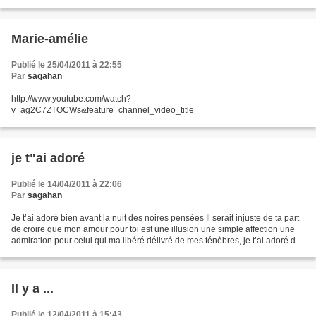
je plait ! souvent...
Marie-amélie
Publié le 25/04/2011 à 22:55
Par
sagahan
http://www.youtube.com/watch?
v=ag2C7ZTOCWs&feature=channel_video_title
je t"ai adoré
Publié le 14/04/2011 à 22:06
Par
sagahan
Je t’ai adoré bien avant la nuit des noires pensées Il serait injuste de ta part
de croire que mon amour pour toi est une illusion une simple affection une
admiration pour celui qui ma libéré délivré de mes ténèbres, je t’ai adoré dés
le début
Il y a ...
Publié le 12/04/2011 à 15:43